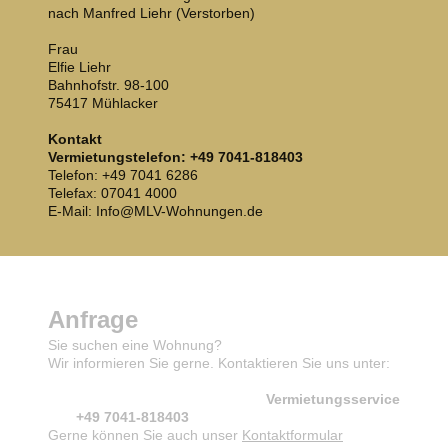
nach Manfred Liehr (Verstorben)
Frau
Elfie Liehr
Bahnhofstr. 98-100
75417 Mühlacker
Kontakt
Vermietungstelefon: +49 7041-818403
Telefon: +49 7041 6286
Telefax: 07041 4000
E-Mail: Info@MLV-Wohnungen.de
Anfrage
Sie suchen eine Wohnung?
Wir informieren Sie gerne. Kontaktieren Sie uns unter:
Vermietungsservice
+49 7041-818403
Gerne können Sie auch unser
Kontaktformular